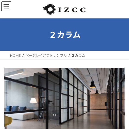
コ
ナ
ン
ビ
テ
ゲ
ン
ー
ツ
シ
へ
ョ
２カラム
ス
ン
キ
に
ッ
移
プ
動
HOME
ページレイアウトサンプル
２カラム