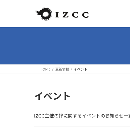
コ
ナ
ン
ビ
テ
ゲ
ン
ー
ツ
シ
へ
ョ
ス
ン
キ
に
ッ
移
プ
動
HOME
更新情報
イベント
イベント
IZCC主催の禅に関するイベントのお知らせ一