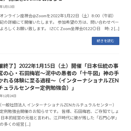
2年1月13日
オンライン座禅会@Zoomを2022年1月22日（土）8:00（午前）
記の詳細にて開催いたします。 参加希望の方は、問い合わせペー
ろしくお願い致します。 IZCC Zoom坐禅会0122◎日 時: 2 […]
続きを読む
催終了】2022年1月15日（土）開催「日本伝統の事
営の心・石田梅岩〜泥中の愚者の「十牛図」神の手
かれる体験に至る過程〜（インターナショナルZEN
チュラルセンター定例勉強会）」
1年12月24日
C（一般社団法人 インターナショナルZENカルチュラルセンター）
定例勉強会開催のお知らせです。 皆様、石田梅岩、ご存知でしょ
 日本的経営の元祖と言われ、江戸時代に彼が残した「石門心学」
の多くの経営 […]