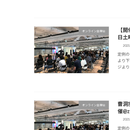
【開
オンライン坐禅会
日土
202
定例の
より下
ジよりよ
曹洞
オンライン坐禅会
催@
202
定例の