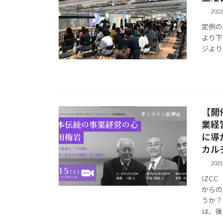
202
定例の
より下
ジよりよ
【開
オンライン坐禅会
業経
に導
カル
202
IZC
からの
うか？
は、後