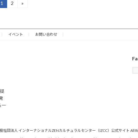
1
2
»
固
固
定
定
ペ
ペ
ー
ー
ジ
ジ
イベント
お問い合わせ
Fa
 捉
発
る一
 © 一般社団法人 インターナショナルZENカルチュラルセンター（IZCC）公式サイト All Rights