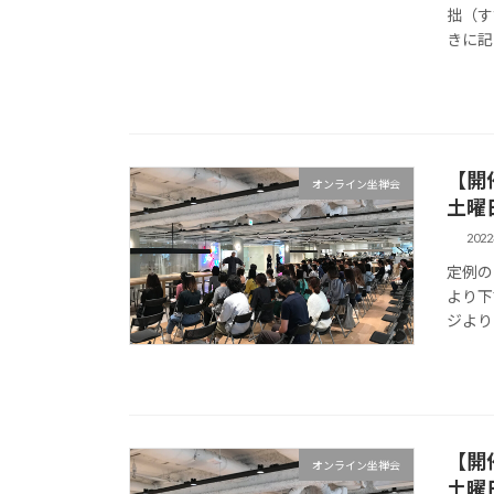
拙（す
きに記し
【開
オンライン坐禅会
土曜
202
定例の
より下
ジよりよ
【開
オンライン坐禅会
土曜