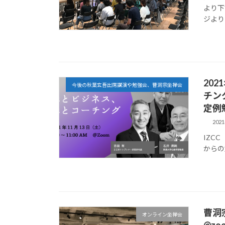
より下
ジよりよ
20
今後の秋葉玄吾出席講演や勉強会、曹洞宗坐禅会
チン
定例
202
IZC
からの
曹洞
オンライン坐禅会
@z