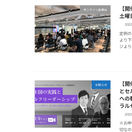
【開
オンライン坐禅会
土曜
202
定例の
より下
ジよりよ
【開
お知らせ
とセ
への
ラル
202
※お申
切なの