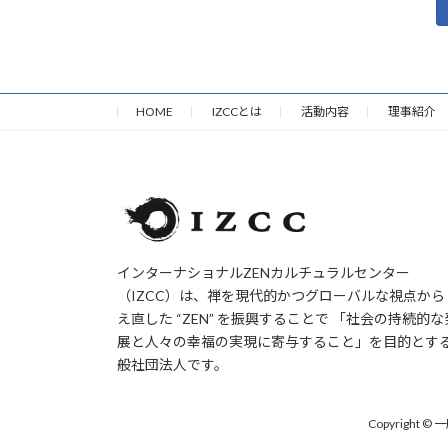
投
稿
ナ
HOME
IZCCとは
活動内容
理事紹介
ビ
ゲ
ー
シ
インターナショナルZENカルチュラルセンター
ョ
（IZCC）は、禅を現代的かつグローバルな視点から
ン
え直した “ZEN” を振興することで 「社会の持続的な
展と人々の幸福の実現に寄与すること」を目的とす
般社団法人です。
Copyright