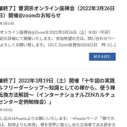
催終了】曹洞宗オンライン座禅会（2022年3月26日
日）開催@zoomのお知らせ
2年3月10日
オンライン座禅会@Zoomを2022年3月26日（土）8:00（午前）
記の詳細にて開催いたします。 参加希望の方は、問い合わせペー
ろしくお願い致します。 IZCC Zoom坐禅会0326◎日 時: 2 […]
続きを読む
催終了】2022年3月19日（土）開催「十牛図の実践
ルフリーダーシップ〜知識としての禅から、使う禅
転換方法解説〜（インターナショナルZENカルチュ
センター定例勉強会）」
2年3月9日
し込みはPeatixよりお願いいたします。→Peatixページ 「禅で大
は、知得よりも体得」 禅を世界に知らしめた立役者である鈴木大