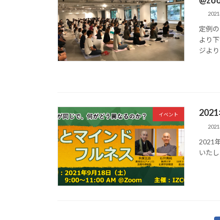
202
定例の
より下
ジよりよ
20
イベント
202
202
いたし