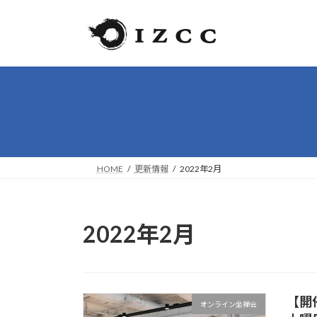
コ
ナ
ン
ビ
テ
ゲ
ン
ー
ツ
シ
へ
ョ
ス
ン
キ
に
ッ
移
プ
動
HOME
更新情報
2022年2月
2022年2月
【開
オンライン坐禅会