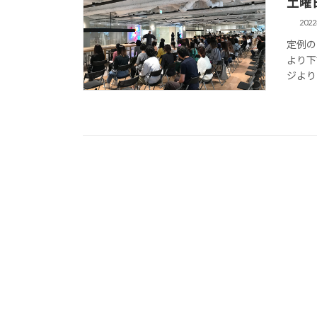
土曜
202
定例の
より下
ジよりよ