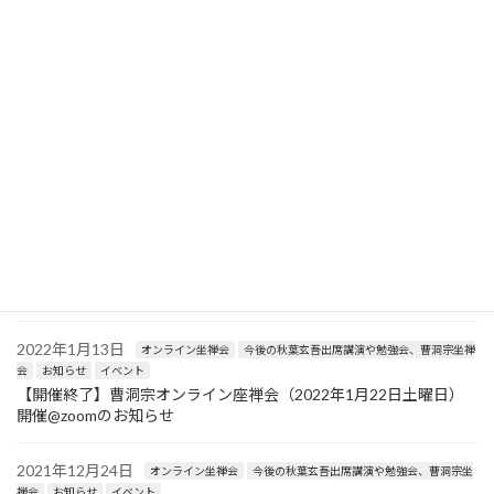
【開催終了】曹洞宗オンライン座禅会（2022年3月26日土曜日）
開催@zoomのお知らせ
2022年3月9日
お知らせ
イベント
【開催終了】2022年3月19日（土）開催「十牛図の実践とセルフ
リーダーシップ〜知識としての禅から、使う禅への転換方法解
説〜（インターナショナルZENカルチュラルセンター定例勉強
会）」
2022年2月20日
オンライン坐禅会
今後の秋葉玄吾出席講演や勉強会、曹洞宗坐禅
会
お知らせ
イベント
【開催終了】曹洞宗オンライン座禅会（2022年2月26日土曜日）
開催@zoomのお知らせ
2022年1月13日
オンライン坐禅会
今後の秋葉玄吾出席講演や勉強会、曹洞宗坐禅
会
お知らせ
イベント
【開催終了】曹洞宗オンライン座禅会（2022年1月22日土曜日）
開催@zoomのお知らせ
2021年12月24日
オンライン坐禅会
今後の秋葉玄吾出席講演や勉強会、曹洞宗坐
禅会
お知らせ
イベント