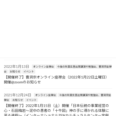
2022年3月9日
お知らせ
イベント
【開催終了】2022年3月19日（土）開催「十牛図の実践とセルフ
リーダーシップ〜知識としての禅から、使う禅への転換方法解
説〜（インターナショナルZENカルチュラルセンター定例勉強
会）」
2022年2月20日
オンライン坐禅会
今後の秋葉玄吾出席講演や勉強会、曹洞宗坐禅
会
お知らせ
イベント
【開催終了】曹洞宗オンライン座禅会（2022年2月26日土曜日）
開催@zoomのお知らせ
2022年1月13日
オンライン坐禅会
今後の秋葉玄吾出席講演や勉強会、曹洞宗坐禅
会
お知らせ
イベント
【開催終了】曹洞宗オンライン座禅会（2022年1月22日土曜日）
開催@zoomのお知らせ
2021年12月24日
オンライン坐禅会
今後の秋葉玄吾出席講演や勉強会、曹洞宗坐
禅会
お知らせ
イベント
【開催終了】2022年1月15日（土）開催「日本伝統の事業経営の
心・石田梅岩〜泥中の愚者の「十牛図」神の手に導かれる体験に
至る過程〜（インターナショナルZENカルチュラルセンター定例