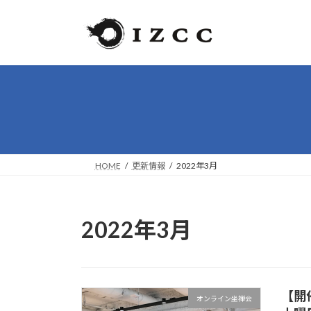
コ
ナ
ン
ビ
テ
ゲ
ン
ー
ツ
シ
へ
ョ
ス
ン
キ
に
ッ
移
プ
動
HOME
更新情報
2022年3月
2022年3月
【開
オンライン坐禅会