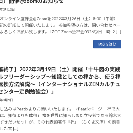
日）開催@zoomのお知らせ
2年3月10日
オンライン座禅会@Zoomを2022年3月26日（土）8:00（午前）
記の詳細にて開催いたします。 参加希望の方は、問い合わせペー
ろしくお願い致します。 IZCC Zoom坐禅会0326◎日 時: 2 […]
続きを読む
催終了】2022年3月19日（土）開催「十牛図の実践
ルフリーダーシップ〜知識としての禅から、使う禅
転換方法解説〜（インターナショナルZENカルチュ
センター定例勉強会）」
2年3月9日
し込みはPeatixよりお願いいたします。→Peatixページ 「禅で大
は、知得よりも体得」 禅を世界に知らしめた立役者である鈴木大
ずきだいせつ）が、その代表的著作『禅』（ちくま文庫）の前書
た言 […]