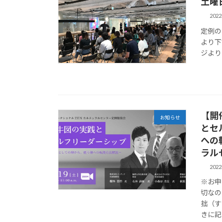
土曜
202
定例の
より下
ジよりよ
【開
お知らせ
とセ
への
ラル
202
※お申
切なの
拙（す
きに記し