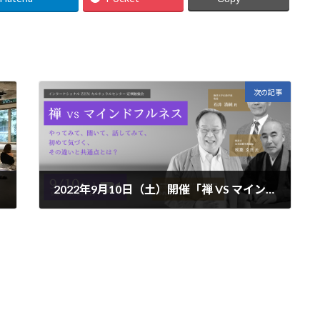
次の記事
2022年9月10日（土）開催「禅 VS マインドフルネス 〜やってみて、聞いて、話してみて、初めて気づく、その違いと共通点とは？〜（インターナショナルZENカルチュラルセンター定例勉強会）」
2022年8月19日