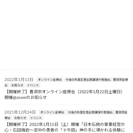
2022年3月9日
お知らせ
イベント
【開催終了】2022年3月19日（土）開催「十牛図の実践とセルフ
リーダーシップ〜知識としての禅から、使う禅への転換方法解
説〜（インターナショナルZENカルチュラルセンター定例勉強
会）」
2022年2月20日
オンライン坐禅会
今後の秋葉玄吾出席講演や勉強会、曹洞宗坐禅
会
お知らせ
イベント
【開催終了】曹洞宗オンライン座禅会（2022年2月26日土曜日）
開催@zoomのお知らせ
2022年1月13日
オンライン坐禅会
今後の秋葉玄吾出席講演や勉強会、曹洞宗坐禅
会
お知らせ
イベント
【開催終了】曹洞宗オンライン座禅会（2022年1月22日土曜日）
開催@zoomのお知らせ
2021年12月24日
オンライン坐禅会
今後の秋葉玄吾出席講演や勉強会、曹洞宗坐
禅会
お知らせ
イベント
【開催終了】2022年1月15日（土）開催「日本伝統の事業経営の
心・石田梅岩〜泥中の愚者の「十牛図」神の手に導かれる体験に